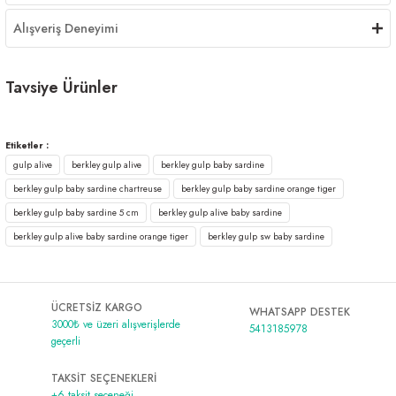
Alışveriş Deneyimi
Tavsiye Ürünler
Berkley Gulp! Alive!® Baby Sardine - Orange Tiger
Etiketler :
gulp alive
berkley gulp alive
berkley gulp baby sardine
1.100,00 ₺
berkley gulp baby sardine chartreuse
berkley gulp baby sardine orange tiger
Berkley Gulp! Alive!® Baby Sardine - Glow
berkley gulp baby sardine 5 cm
berkley gulp alive baby sardine
berkley gulp alive baby sardine orange tiger
berkley gulp sw baby sardine
1.100,00 ₺
Berkley Gulp! Alive!® Baby Sardine - Pearl White
ÜCRETSİZ KARGO
WHATSAPP DESTEK
3000₺ ve üzeri alışverişlerde
5413185978
geçerli
1.100,00 ₺
TAKSİT SEÇENEKLERİ
+6 taksit seçeneği