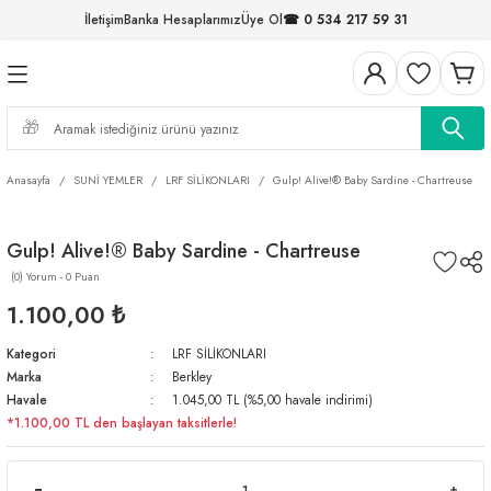
İletişim
Banka Hesaplarımız
Üye Ol
☎ 0 534 217 59 31
Geri Dön
Geri Dön
Geri Dön
Geri Dön
Geri Dön
Geri Dön
Geri Dön
Geri Dön
ELERİ
NALAR
S ve FIRDÖNDÜLER
AR
MLAR
R
İ
I
Anasayfa
SUNİ YEMLER
LRF SİLİKONLARI
Gulp! Alive!® Baby Sardine - Chartreuse
İ
ARI
Gulp! Alive!® Baby Sardine - Chartreuse
ELER
 TAKIMLARI
(0) Yorum - 0 Puan
KİNELERİ
I
 MİSİNALAR
ILIFLARI
1.100,00 ₺
Kategori
LRF SİLİKONLARI
ERİ
Marka
Berkley
Havale
1.045,00 TL (%5,00 havale indirimi)
AR
*1.100,00 TL den başlayan taksitlerle!