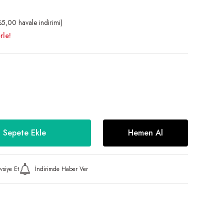
5,00 havale indirimi)
rle!
Sepete Ekle
Hemen Al
vsiye Et
İndirimde Haber Ver