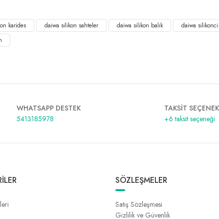
kon karides
daiwa silikon sahteler
daiwa silikon balık
daiwa silikonci
n
WHATSAPP DESTEK
TAKSİT SEÇENEK
5413185978
+6 taksit seçeneği
İLER
SÖZLEŞMELER
leri
Satış Sözleşmesi
Gizlilik ve Güvenlik