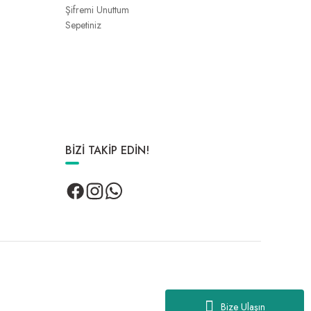
Şifremi Unuttum
Sepetiniz
BİZİ TAKİP EDİN!
Bize Ulaşın