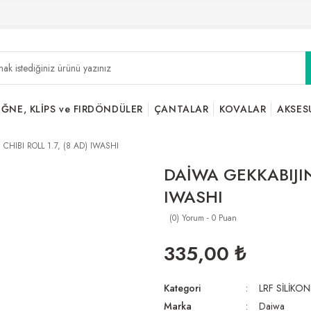
İĞNE, KLİPS ve FIRDÖNDÜLER
ÇANTALAR
KOVALAR
AKSES
CHIBI ROLL 1.7, (8 AD) IWASHI
DAİWA GEKKABIJIN 
IWASHI
(0) Yorum - 0 Puan
335,00 ₺
Kategori
LRF SİLİKON
Marka
Daiwa