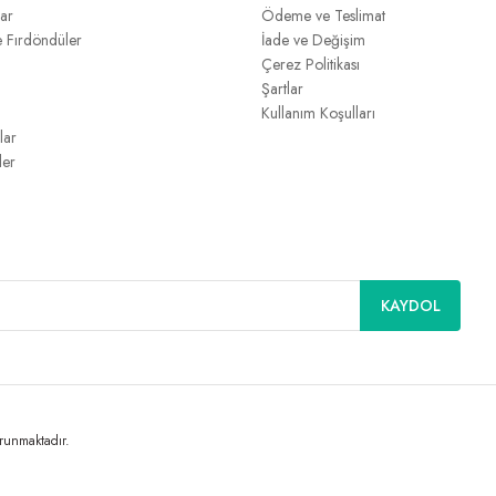
lar
Ödeme ve Teslimat
e Fırdöndüler
İade ve Değişim
Çerez Politikası
Şartlar
Kullanım Koşulları
lar
ler
KAYDOL
orunmaktadır.