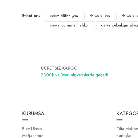
Etiketler :
daiwa silikon yem
daiwa silikon
daiwa sili
daiwa tournament silikon
daiwa gekkabijin siliko
ÜCRETSİZ KARGO
3000₺ ve üzeri alışverişlerde geçerli
KURUMSAL
KATEGOR
Bize Ulaşın
Olta Makine
Mağazamız
Kamışlar