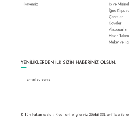
Hikayemiz
İp ve Misina
İğne Klips v
Çantalar
Kovalar
Aksesuarlar
Hazır Takım
Maket ve Jig
YENİLİKLERDEN İLK SİZİN HABERİNİZ OLSUN.
© Tüm hakları saklıdır. Kredi kartı bilgileriniz 256bit SSL sertifikası ile k