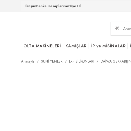
İletişim
Banka Hesaplarımız
Üye Ol
OLTA MAKİNELERİ
KAMIŞLAR
İP ve MİSİNALAR
Anasayfa
SUNİ YEMLER
LRF SİLİKONLARI
DAİWA GEKKABIJIN 