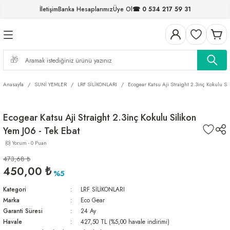
İletişim
Banka Hesaplarımız
Üye Ol
☎ 0 534 217 59 31
Geri Dön
Geri Dön
Geri Dön
Geri Dön
Geri Dön
Geri Dön
Geri Dön
Geri Dön
ELERİ
NALAR
S ve FIRDÖNDÜLER
AR
MLAR
R
İ
I
Anasayfa
SUNİ YEMLER
LRF SİLİKONLARI
Ecogear Katsu Aji Straight 2.3inç Kokulu Sil
İ
ARI
Ecogear Katsu Aji Straight 2.3inç Kokulu Silikon
ELER
 TAKIMLARI
Yem J06 - Tek Ebat
KİNELERİ
I
 MİSİNALAR
ILIFLARI
(0) Yorum - 0 Puan
473,68 ₺
ERİ
450,00 ₺
%5
Kategori
LRF SİLİKONLARI
AR
Marka
Eco Gear
Garanti Süresi
24 Ay
Havale
427,50 TL (%5,00 havale indirimi)