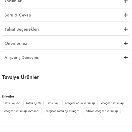
Yorumlar
Soru & Cevap
Taksit Seçenekleri
Önerileriniz
Alışveriş Deneyimi
Tavsiye Ürünler
Ecogear Aqua Katsu Mebaru Shirasu 2inç Kokulu Silikon Yem
Etiketler :
katsu aji 67
katsu aji 69
katsu aji
ecogear aqua katsu aji
ecogear katsu aji
450,00 ₺
ecogear katsu aji komushi
ecogear katsu aji straight
silikon ecogear katsu aji
Ecogear Aqua Shirasu 2inç Kokulu Silikon Yem
YENİ