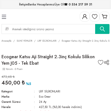
İletişim
Banka Hesaplarımız
Üye Ol
☎ 0 534 217 59 31
Geri Dön
Geri Dön
Geri Dön
Geri Dön
Geri Dön
Geri Dön
Geri Dön
Geri Dön
ELERİ
NALAR
S ve FIRDÖNDÜLER
AR
MLAR
R
İ
I
Anasayfa
SUNİ YEMLER
LRF SİLİKONLARI
Ecogear Katsu Aji Straight 2.3inç Kokulu Sil
İ
ARI
Ecogear Katsu Aji Straight 2.3inç Kokulu Silikon
ELER
 TAKIMLARI
Yem J05 - Tek Ebat
KİNELERİ
I
 MİSİNALAR
ILIFLARI
(0) Yorum - 0 Puan
473,68 ₺
ERİ
450,00 ₺
%5
Kategori
LRF SİLİKONLARI
AR
Marka
Eco Gear
Garanti Süresi
24 Ay
Havale
427,50 TL (%5,00 havale indirimi)