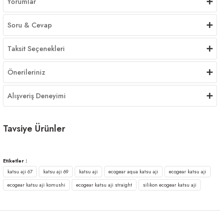
Yorumlar
Soru & Cevap
Taksit Seçenekleri
Önerileriniz
Alışveriş Deneyimi
Tavsiye Ürünler
Ecogear Aqua Katsu Mebaru Shirasu 2inç Kokulu Silikon Yem
Etiketler :
katsu aji 67
katsu aji 69
katsu aji
ecogear aqua katsu aji
ecogear katsu aji
450,00 ₺
ecogear katsu aji komushi
ecogear katsu aji straight
silikon ecogear katsu aji
Ecogear Aqua Shirasu 2inç Kokulu Silikon Yem
YENİ