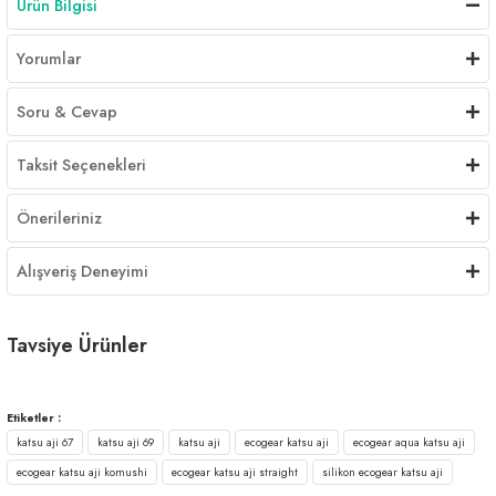
Ürün Bilgisi
Yorumlar
Soru & Cevap
Taksit Seçenekleri
Önerileriniz
Alışveriş Deneyimi
Tavsiye Ürünler
Ecogear Aqua Katsu Mebaru Shirasu 2inç Kokulu Silikon Yem
Etiketler :
katsu aji 67
katsu aji 69
katsu aji
ecogear katsu aji
ecogear aqua katsu aji
450,00 ₺
ecogear katsu aji komushi
ecogear katsu aji straight
silikon ecogear katsu aji