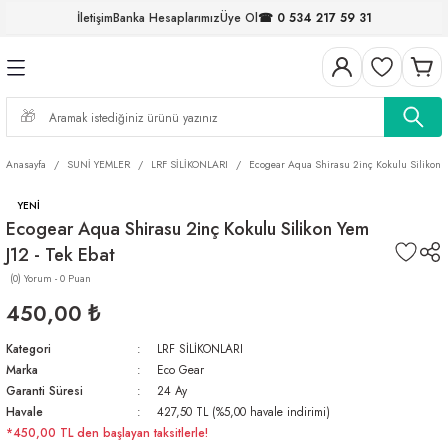
İletişim
Banka Hesaplarımız
Üye Ol
☎ 0 534 217 59 31
Geri Dön
Geri Dön
Geri Dön
Geri Dön
Geri Dön
Geri Dön
Geri Dön
Geri Dön
ELERİ
NALAR
S ve FIRDÖNDÜLER
AR
MLAR
R
İ
I
Anasayfa
SUNİ YEMLER
LRF SİLİKONLARI
Ecogear Aqua Shirasu 2inç Kokulu Silikon Y
İ
ARI
YENİ
Ecogear Aqua Shirasu 2inç Kokulu Silikon Yem
ELER
 TAKIMLARI
J12 - Tek Ebat
KİNELERİ
I
 MİSİNALAR
ILIFLARI
(0) Yorum - 0 Puan
450,00 ₺
ERİ
Kategori
LRF SİLİKONLARI
Marka
Eco Gear
AR
Garanti Süresi
24 Ay
Havale
427,50 TL (%5,00 havale indirimi)
*450,00 TL den başlayan taksitlerle!