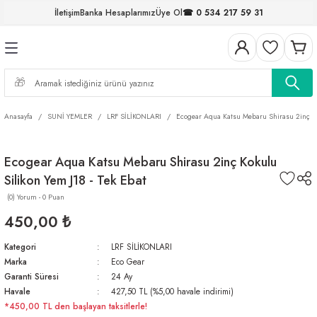
İletişim
Banka Hesaplarımız
Üye Ol
☎ 0 534 217 59 31
Geri Dön
Geri Dön
Geri Dön
Geri Dön
Geri Dön
Geri Dön
Geri Dön
Geri Dön
ELERİ
NALAR
S ve FIRDÖNDÜLER
AR
MLAR
R
İ
I
Anasayfa
SUNİ YEMLER
LRF SİLİKONLARI
Ecogear Aqua Katsu Mebaru Shirasu 2inç Kok
İ
ARI
Ecogear Aqua Katsu Mebaru Shirasu 2inç Kokulu
ELER
 TAKIMLARI
Silikon Yem J18 - Tek Ebat
KİNELERİ
I
 MİSİNALAR
ILIFLARI
(0) Yorum - 0 Puan
450,00 ₺
ERİ
Kategori
LRF SİLİKONLARI
Marka
Eco Gear
AR
Garanti Süresi
24 Ay
Havale
427,50 TL (%5,00 havale indirimi)
*450,00 TL den başlayan taksitlerle!