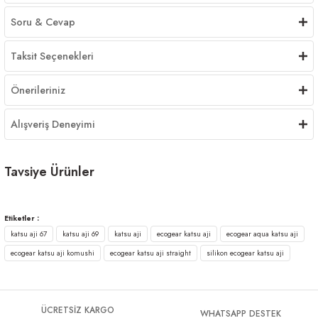
Soru & Cevap
Taksit Seçenekleri
Önerileriniz
Alışveriş Deneyimi
Tavsiye Ürünler
Ecogear Aqua Shirasu 2inç Kokulu Silikon Yem
YENİ
Etiketler :
katsu aji 67
katsu aji 69
katsu aji
ecogear katsu aji
ecogear aqua katsu aji
450,00 ₺
ecogear katsu aji komushi
ecogear katsu aji straight
silikon ecogear katsu aji
ÜCRETSİZ KARGO
WHATSAPP DESTEK