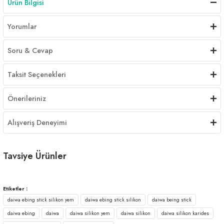
Ürün Bilgisi
Yorumlar
Soru & Cevap
Taksit Seçenekleri
Önerileriniz
Alışveriş Deneyimi
Tavsiye Ürünler
Tükendi
YAMASHITA L SIZE SİLİKON KARİDES 3,5cm
Etiketler :
daiwa ebing stick silikon yem
daiwa ebing stick silikon
daiwa being stick
375,00 ₺
daiwa ebing
daiwa
daiwa silikon yem
daiwa silikon
daiwa silikon karides