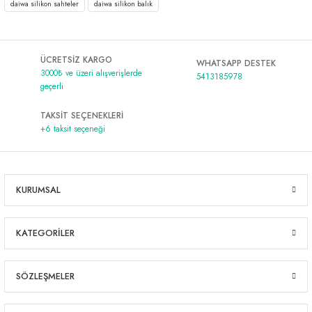
daiwa silikon sahteler
daiwa silikon balık
ÜCRETSİZ KARGO
WHATSAPP DESTEK
3000₺ ve üzeri alışverişlerde
5413185978
geçerli
TAKSİT SEÇENEKLERİ
+6 taksit seçeneği
KURUMSAL
KATEGORİLER
SÖZLEŞMELER