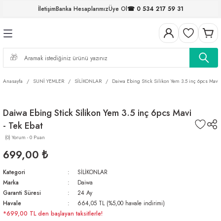
İletişim
Banka Hesaplarımız
Üye Ol
☎ 0 534 217 59 31
Geri Dön
Geri Dön
Geri Dön
Geri Dön
Geri Dön
Geri Dön
Geri Dön
Geri Dön
ELERİ
NALAR
S ve FIRDÖNDÜLER
AR
MLAR
R
İ
I
Anasayfa
SUNİ YEMLER
SİLİKONLAR
Daiwa Ebing Stick Silikon Yem 3.5 inç 6pcs Mavi 
İ
ARI
Daiwa Ebing Stick Silikon Yem 3.5 inç 6pcs Mavi
ELER
 TAKIMLARI
- Tek Ebat
KİNELERİ
I
 MİSİNALAR
ILIFLARI
(0) Yorum - 0 Puan
699,00 ₺
ERİ
Kategori
SİLİKONLAR
Marka
Daiwa
AR
Garanti Süresi
24 Ay
Havale
664,05 TL (%5,00 havale indirimi)
*699,00 TL den başlayan taksitlerle!