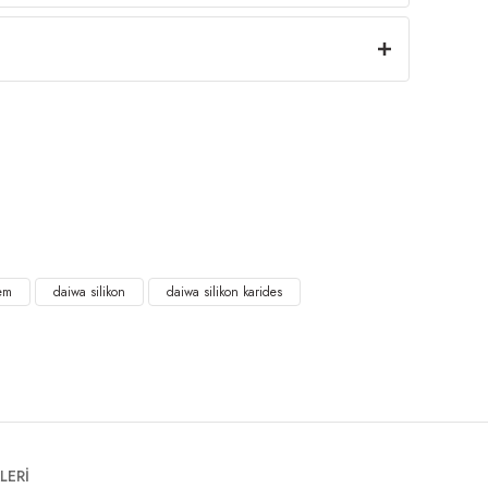
yem
daiwa silikon
daiwa silikon karides
LERİ