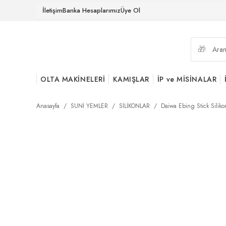
İletişim
Banka Hesaplarımız
Üye Ol
OLTA MAKİNELERİ
KAMIŞLAR
İP ve MİSİNALAR
Anasayfa
SUNİ YEMLER
SİLİKONLAR
Daiwa Ebing Stick Silik