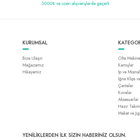
3000₺ ve üzeri alışverişlerde geçerli
KURUMSAL
KATEGOR
Bize Ulaşın
Olta Makine
Mağazamız
Kamışlar
Hikayemiz
İp ve Misina
İğne Klips v
Çantalar
Kovalar
Aksesuarlar
Hazır Takım
Maket ve Jig
YENİLİKLERDEN İLK SİZİN HABERİNİZ OLSUN.