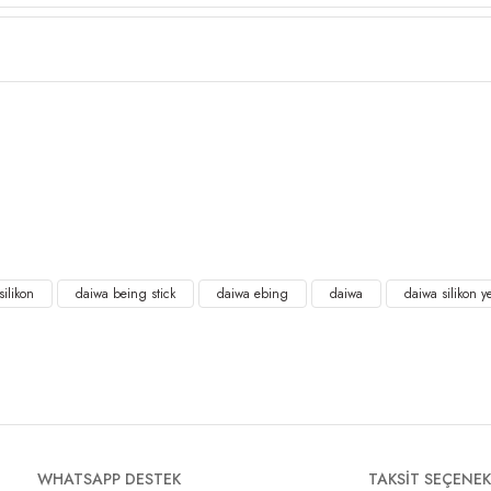
silikon
daiwa being stick
daiwa ebing
daiwa
daiwa silikon 
WHATSAPP DESTEK
TAKSİT SEÇENEK