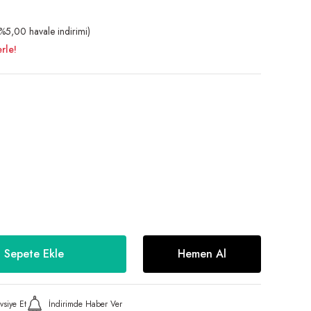
5,00 havale indirimi)
rle!
Sepete Ekle
Hemen Al
vsiye Et
İndirimde Haber Ver