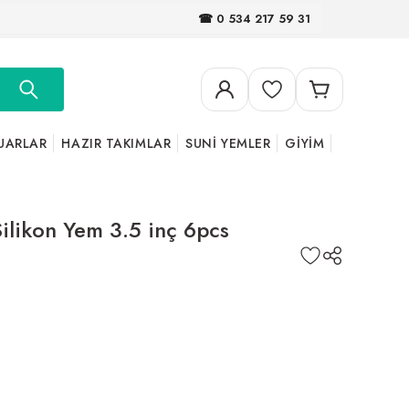
☎ 0 534 217 59 31
UARLAR
HAZIR TAKIMLAR
SUNİ YEMLER
GİYİM
ilikon Yem 3.5 inç 6pcs