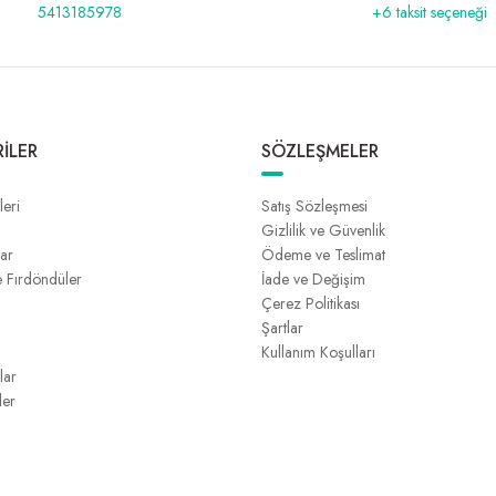
5413185978
+6 taksit seçeneği
İLER
SÖZLEŞMELER
leri
Satış Sözleşmesi
Gizlilik ve Güvenlik
lar
Ödeme ve Teslimat
e Fırdöndüler
İade ve Değişim
Çerez Politikası
Şartlar
Kullanım Koşulları
lar
ler