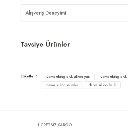
Alışveriş Deneyimi
Tavsiye Ürünler
Tükendi
YAMASHITA L SIZE SİLİKON KARİDES 3,5cm
Etiketler :
375,00 ₺
daiwa ebing stick silikon yem
daiwa ebing stick 
daiwa silikon sahteler
daiwa silikon balık
ÜCRETSİZ KARGO