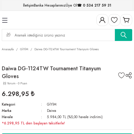
İletişim
Banka Hesaplarımız
Üye Ol
☎ 0 534 217 59 31
Geri Dön
Geri Dön
Geri Dön
Geri Dön
Geri Dön
Geri Dön
Geri Dön
Geri Dön
ELERİ
NALAR
S ve FIRDÖNDÜLER
AR
MLAR
R
İ
I
Anasayfa
GİYİM
Daiwa DG-1124TW Tournament Titanyum Gloves
İ
ARI
Daiwa DG-1124TW Tournament Titanyum
ELER
 TAKIMLARI
Gloves
KİNELERİ
I
 MİSİNALAR
ILIFLARI
(0) Yorum - 0 Puan
6.298,95 ₺
ERİ
Kategori
GİYİM
Marka
Daiwa
AR
Havale
5.984,00 TL (%5,00 havale indirimi)
*6.298,95 TL den başlayan taksitlerle!