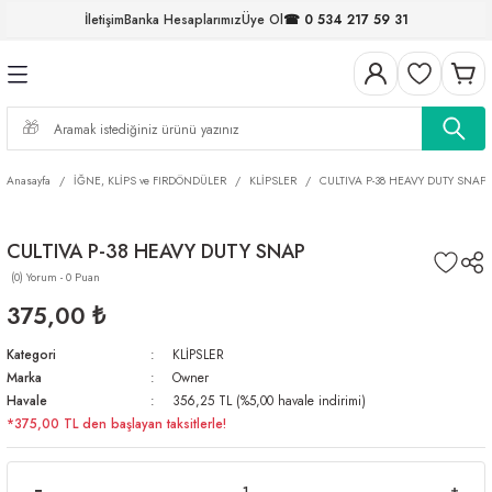
İletişim
Banka Hesaplarımız
Üye Ol
☎ 0 534 217 59 31
Geri Dön
Geri Dön
Geri Dön
Geri Dön
Geri Dön
Geri Dön
Geri Dön
Geri Dön
ELERİ
NALAR
S ve FIRDÖNDÜLER
AR
MLAR
R
İ
I
Anasayfa
İĞNE, KLİPS ve FIRDÖNDÜLER
KLİPSLER
CULTIVA P-38 HEAVY DUTY SNAP
İ
ARI
CULTIVA P-38 HEAVY DUTY SNAP
ELER
 TAKIMLARI
(0) Yorum - 0 Puan
KİNELERİ
I
 MİSİNALAR
ILIFLARI
375,00 ₺
Kategori
KLİPSLER
ERİ
Marka
Owner
Havale
356,25 TL (%5,00 havale indirimi)
AR
*375,00 TL den başlayan taksitlerle!