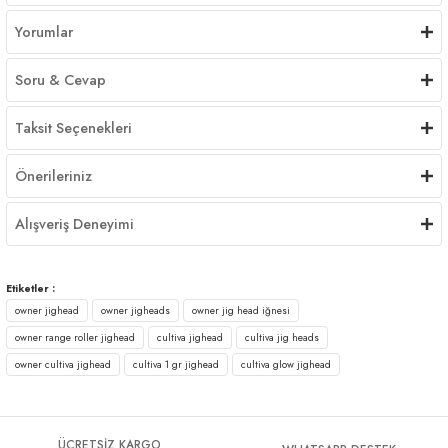
Yorumlar
Soru & Cevap
Taksit Seçenekleri
Önerileriniz
Alışveriş Deneyimi
Etiketler :
owner jighead
owner jigheads
owner jig head iğnesi
owner range roller jighead
cultiva jighead
cultiva jig heads
owner cultiva jighead
cultiva 1 gr jighead
cultiva glow jighead
ÜCRETSİZ KARGO