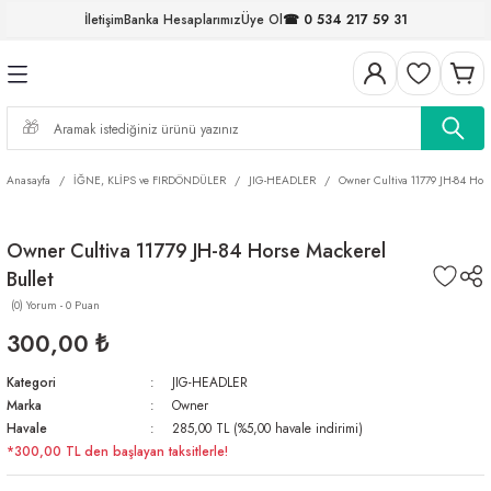
İletişim
Banka Hesaplarımız
Üye Ol
☎ 0 534 217 59 31
Geri Dön
Geri Dön
Geri Dön
Geri Dön
Geri Dön
Geri Dön
Geri Dön
Geri Dön
ELERİ
NALAR
S ve FIRDÖNDÜLER
AR
MLAR
R
İ
I
Anasayfa
İĞNE, KLİPS ve FIRDÖNDÜLER
JIG-HEADLER
Owner Cultiva 11779 JH-84 Hor
İ
ARI
Owner Cultiva 11779 JH-84 Horse Mackerel
ELER
 TAKIMLARI
Bullet
KİNELERİ
I
 MİSİNALAR
ILIFLARI
(0) Yorum - 0 Puan
300,00 ₺
ERİ
Kategori
JIG-HEADLER
Marka
Owner
AR
Havale
285,00 TL (%5,00 havale indirimi)
*300,00 TL den başlayan taksitlerle!