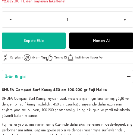
*2.632,00 TL den başlayan taksitlerle!
Sepete Ekle
Hemen Al
Karşılaştır
Yorum Yap
Tavsiye Et
İndirimde Haber Ver
Ürün Bilgisi
SHUFA Compact Surf Kamış 450 cm 100-200 gr Fuji Halka
SHUFA Compact Surf Kamış, kıyıdan uzak mesafe atışları için tasarlanmış güçlü ve
dengeli bir surf kamış modelidir. 450 cm uzunluğu sayesinde daha uzun erimli
atışlara yardımcı olurken, 100-200 gr atar aralığı ile ağır kurşun ve yemli takımlarda
güvenli kullanım sunar.
Fuji halka yapısı, misinanın kamış üzerinde daha akıcı ilerlemesini destekleyerek atış
performansını artırır. Sağlam gövde yapısı ve dengeli tasarımıyla surf avlarında ,