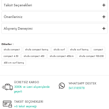
Taksit Seçenekleri
Önerileriniz
Alışveriş Deneyimi
Etiketler :
shufa compact
shufa compact kamış
shufa surf
shufa surf kamış
compact
compact 4.50
shufa compact 450
shufa compact 450cm
shufa compact 100-200
450 cm surf kamış
ÜCRETSİZ KARGO
WHATSAPP DESTEK
3000₺ ve üzeri alışverişlerde
5413185978
geçerli
TAKSİT SEÇENEKLERİ
+6 taksit seçeneği