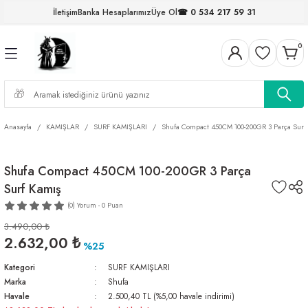
İletişim
Banka Hesaplarımız
Üye Ol
☎ 0 534 217 59 31
Geri Dön
Geri Dön
Geri Dön
Geri Dön
Geri Dön
Geri Dön
Geri Dön
Geri Dön
0
ELERİ
NALAR
S ve FIRDÖNDÜLER
AR
MLAR
R
İ
I
İ
ARI
Anasayfa
KAMIŞLAR
SURF KAMIŞLARI
Shufa Compact 450CM 100-200GR 3 Parça Surf
ELER
 TAKIMLARI
Shufa Compact 450CM 100-200GR 3 Parça
Surf Kamış
KİNELERİ
I
 MİSİNALAR
ILIFLARI
(0) Yorum - 0 Puan
ERİ
3.490,00 ₺
2.632,00 ₺
%25
AR
Kategori
SURF KAMIŞLARI
Marka
Shufa
Havale
2.500,40 TL (%5,00 havale indirimi)