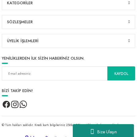
KATEGORİLER
SÖZLEŞMELER
ÜYELİK İŞLEMLERİ
YENİLİKLERDEN İLK SİZİN HABERİNİZ OLSUN.
KAYDOL
BİZİ TAKİP EDİN!
© Tüm hakları saklıdır. Kredi kartı bilgileriniz 256bit SSL sertifikası ile korunmaktadır.
Bize Ulaşın