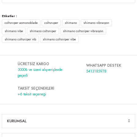
Etiketler :
coltsnıper aomonoblade
coltsnıper
shimano
shimano vibrasyon
shimano vibe
shimano coltsniper
shimano coltsniper vibrasyon
shimano coltsniper vib
shimano coltsniper vibe
ÜCRETSİZ KARGO
WHATSAPP DESTEK
3000₺ ve üzeri alışverişlerde
5413185978
geçerli
TAKSİT SEÇENEKLERİ
+6 taksit seçeneği
KURUMSAL