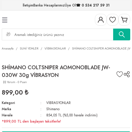
İletişim
Banka Hesaplarımız
Üye Ol
☎ 0 534 217 59 31
Geri Dön
Geri Dön
Geri Dön
Geri Dön
Geri Dön
Geri Dön
Geri Dön
Geri Dön
ELERİ
NALAR
S ve FIRDÖNDÜLER
AR
MLAR
R
İ
I
Anasayfa
SUNİ YEMLER
VİBRASYONLAR
SHİMANO COLTSNIPER AOMONOBLADE JW-
İ
ARI
SHİMANO COLTSNIPER AOMONOBLADE JW-
ELER
 TAKIMLARI
030W 30g VİBRASYON
KİNELERİ
I
 MİSİNALAR
ILIFLARI
(0) Yorum - 0 Puan
899,00 ₺
ERİ
Kategori
VİBRASYONLAR
Marka
Shimano
AR
Havale
854,05 TL (%5,00 havale indirimi)
*899,00 TL den başlayan taksitlerle!