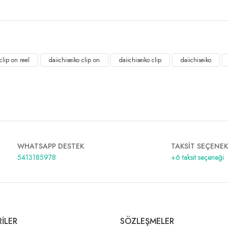
clip on reel
daiichiseiko clip on
daiichiseiko clip
daiichiseiko
WHATSAPP DESTEK
TAKSİT SEÇENEK
5413185978
+6 taksit seçeneği
İLER
SÖZLEŞMELER