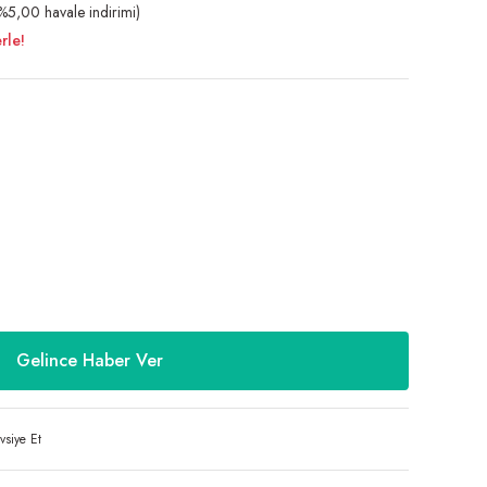
5,00 havale indirimi)
rle!
Gelince Haber Ver
vsiye Et