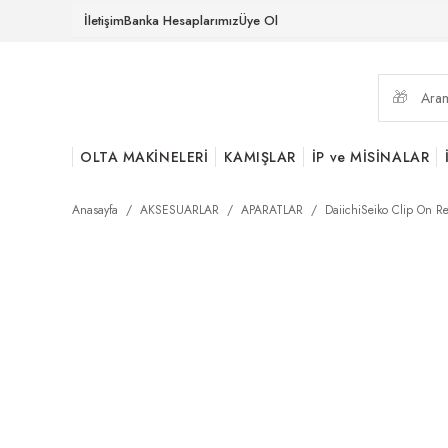
İletişim
Banka Hesaplarımız
Üye Ol
OLTA MAKİNELERİ
KAMIŞLAR
İP ve MİSİNALAR
Anasayfa
AKSESUARLAR
APARATLAR
DaiichiSeiko Clip On R