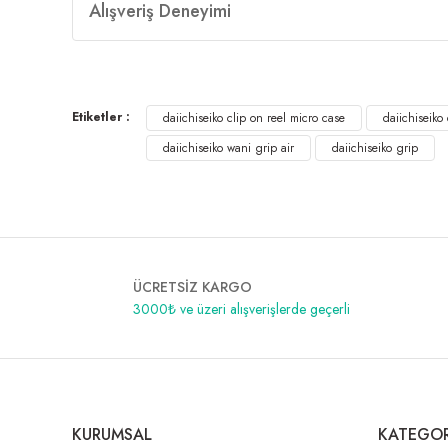
Alışveriş Deneyimi
Etiketler :
daiichiseiko clip on reel micro case
daiichiseiko 
daiichiseiko wani grip air
daiichiseiko grip
ÜCRETSİZ KARGO
3000₺ ve üzeri alışverişlerde geçerli
KURUMSAL
KATEGOR