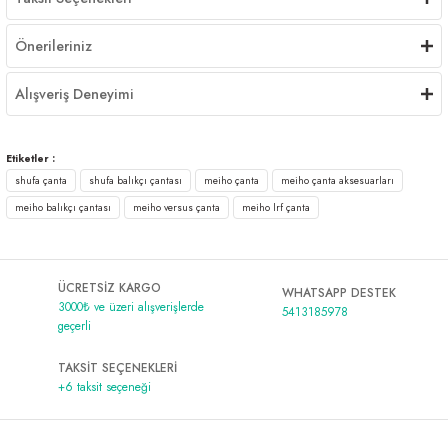
Önerileriniz
Alışveriş Deneyimi
Etiketler :
shufa çanta
shufa balıkçı çantası
meiho çanta
meiho çanta aksesuarları
meiho balıkçı çantası
meiho versus çanta
meiho lrf çanta
ÜCRETSİZ KARGO
WHATSAPP DESTEK
3000₺ ve üzeri alışverişlerde
5413185978
geçerli
TAKSİT SEÇENEKLERİ
+6 taksit seçeneği