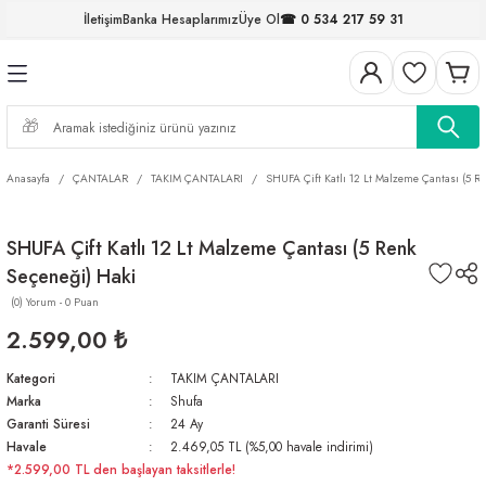
İletişim
Banka Hesaplarımız
Üye Ol
☎ 0 534 217 59 31
Geri Dön
Geri Dön
Geri Dön
Geri Dön
Geri Dön
Geri Dön
Geri Dön
Geri Dön
ELERİ
NALAR
S ve FIRDÖNDÜLER
AR
MLAR
R
İ
I
Anasayfa
ÇANTALAR
TAKIM ÇANTALARI
SHUFA Çift Katlı 12 Lt Malzeme Çantası (5 R
İ
ARI
SHUFA Çift Katlı 12 Lt Malzeme Çantası (5 Renk
ELER
 TAKIMLARI
Seçeneği) Haki
KİNELERİ
I
 MİSİNALAR
ILIFLARI
(0) Yorum - 0 Puan
2.599,00 ₺
ERİ
Kategori
TAKIM ÇANTALARI
Marka
Shufa
AR
Garanti Süresi
24 Ay
Havale
2.469,05 TL (%5,00 havale indirimi)
*2.599,00 TL den başlayan taksitlerle!