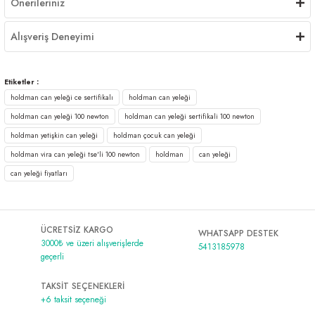
Önerileriniz
Alışveriş Deneyimi
Etiketler :
holdman can yeleği ce sertifikalı
holdman can yeleği
holdman can yeleği 100 newton
holdman can yeleği sertifikali 100 newton
holdman yetişkin can yeleği
holdman çocuk can yeleği
holdman vira can yeleği tse'li 100 newton
holdman
can yeleği
can yeleği fiyatları
ÜCRETSİZ KARGO
WHATSAPP DESTEK
3000₺ ve üzeri alışverişlerde
5413185978
geçerli
TAKSİT SEÇENEKLERİ
+6 taksit seçeneği