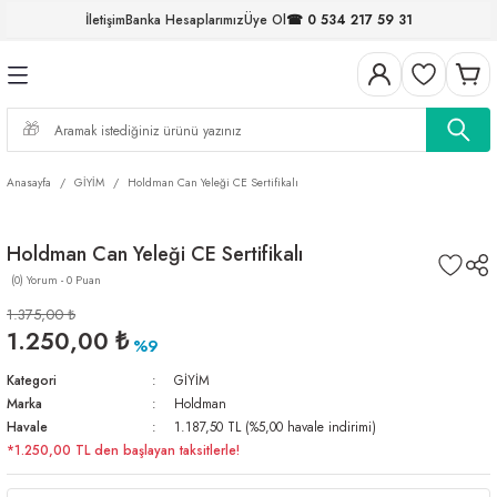
İletişim
Banka Hesaplarımız
Üye Ol
☎ 0 534 217 59 31
Geri Dön
Geri Dön
Geri Dön
Geri Dön
Geri Dön
Geri Dön
Geri Dön
Geri Dön
ELERİ
NALAR
S ve FIRDÖNDÜLER
AR
MLAR
R
İ
I
Anasayfa
GİYİM
Holdman Can Yeleği CE Sertifikalı
İ
ARI
Holdman Can Yeleği CE Sertifikalı
ELER
 TAKIMLARI
(0) Yorum - 0 Puan
KİNELERİ
I
 MİSİNALAR
ILIFLARI
1.375,00 ₺
1.250,00 ₺
%9
ERİ
Kategori
GİYİM
Marka
Holdman
AR
Havale
1.187,50 TL (%5,00 havale indirimi)
*1.250,00 TL den başlayan taksitlerle!