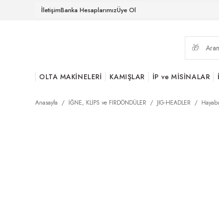
İletişim
Banka Hesaplarımız
Üye Ol
OLTA MAKİNELERİ
KAMIŞLAR
İP ve MİSİNALAR
Anasayfa
İĞNE, KLİPS ve FIRDÖNDÜLER
JIG-HEADLER
Hayabu