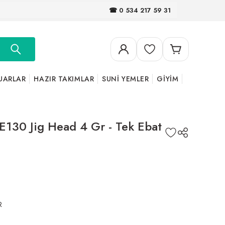
☎ 0 534 217 59 31
UARLAR
HAZIR TAKIMLAR
SUNİ YEMLER
GİYİM
E130 Jig Head 4 Gr - Tek Ebat
R