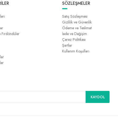
İLER
SÖZLEŞMELER
leri
Satış Sözleşmesi
Gizlilik ve Güvenlik
lar
Ödeme ve Teslimat
e Fırdöndüler
İade ve Değişim
Çerez Politikası
Şartlar
Kullanım Koşulları
lar
ler
KAYDOL