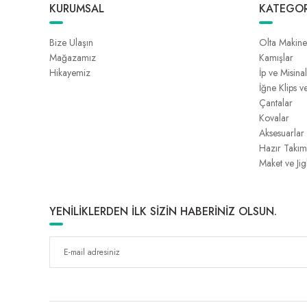
KURUMSAL
KATEGOR
Bize Ulaşın
Olta Makine
Mağazamız
Kamışlar
Hikayemiz
İp ve Misina
İğne Klips v
Çantalar
Kovalar
Aksesuarlar
Hazır Takım
Maket ve Jig
YENİLİKLERDEN İLK SİZİN HABERİNİZ OLSUN.