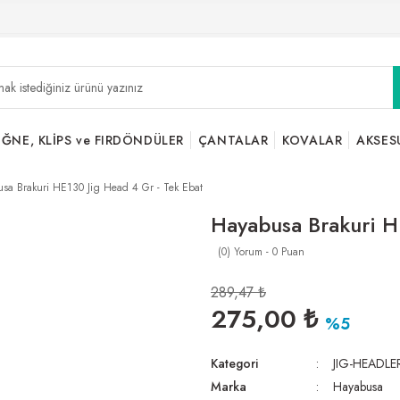
İĞNE, KLİPS ve FIRDÖNDÜLER
ÇANTALAR
KOVALAR
AKSES
sa Brakuri HE130 Jig Head 4 Gr - Tek Ebat
Hayabusa Brakuri H
(0) Yorum - 0 Puan
289,47 ₺
275,00 ₺
%5
Kategori
JIG-HEADLE
Marka
Hayabusa