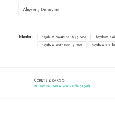
Alışveriş Deneyimi
Etiketler :
hayabusa brakuri he130 jig head
hayabusa brak
hayabusa brush easy jig head
hayabusa d strike
ÜCRETSİZ KARGO
3000₺ ve üzeri alışverişlerde geçerli