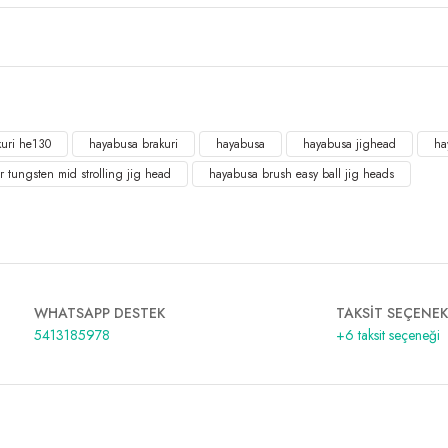
uri he130
hayabusa brakuri
hayabusa
hayabusa jighead
ha
r tungsten mid strolling jig head
hayabusa brush easy ball jig heads
WHATSAPP DESTEK
TAKSİT SEÇENEK
5413185978
+6 taksit seçeneği