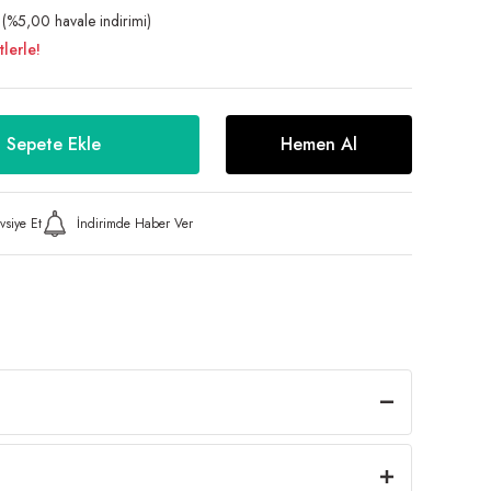
(%5,00 havale indirimi)
lerle!
Sepete Ekle
Hemen Al
vsiye Et
İndirimde Haber Ver