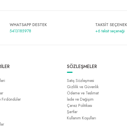
WHATSAPP DESTEK
TAKSİT SEÇENEK
5413185978
+6 taksit seçeneği
İLER
SÖZLEŞMELER
leri
Satış Sözleşmesi
Gizlilik ve Güvenlik
lar
Ödeme ve Teslimat
e Fırdöndüler
İade ve Değişim
Çerez Politikası
Şartlar
Kullanım Koşulları
lar