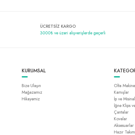
ÜCRETSİZ KARGO
3000₺ ve üzeri alışverişlerde geçerli
KURUMSAL
KATEGOR
Bize Ulaşın
Olta Makine
Mağazamız
Kamışlar
Hikayemiz
İp ve Misina
İğne Klips v
Çantalar
Kovalar
Aksesuarlar
Hazır Takım