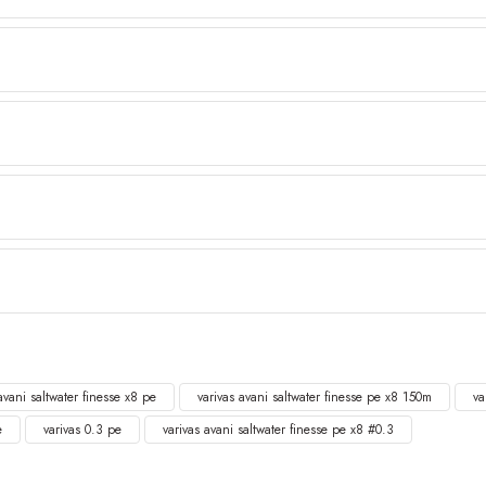
avani saltwater finesse x8 pe
varivas avani saltwater finesse pe x8 150m
va
e
varivas 0.3 pe
varivas avani saltwater finesse pe x8 #0.3