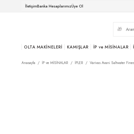
İletişim
Banka Hesaplarımız
Üye Ol
OLTA MAKİNELERİ
KAMIŞLAR
İP ve MİSİNALAR
Anasayfa
İP ve MİSİNALAR
İPLER
Varivas Avani Saltwater Fine