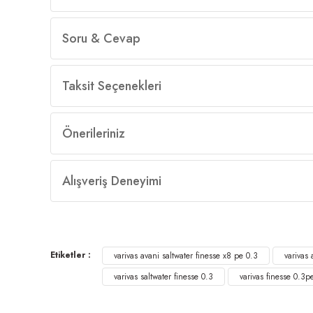
Soru & Cevap
Taksit Seçenekleri
Önerileriniz
Alışveriş Deneyimi
Etiketler :
varivas avani saltwater finesse x8 pe 0.3
varivas 
varivas saltwater finesse 0.3
varivas finesse 0.3p