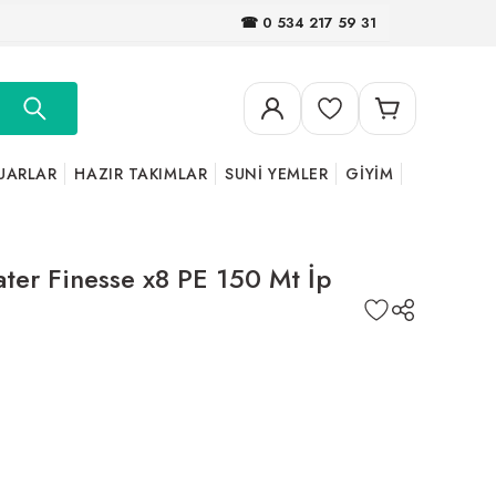
☎ 0 534 217 59 31
UARLAR
HAZIR TAKIMLAR
SUNİ YEMLER
GİYİM
ater Finesse x8 PE 150 Mt İp