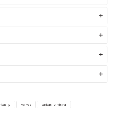
rivas ip
varivas
varivas ip misina