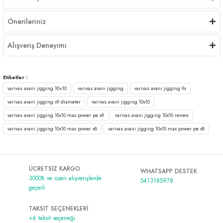
Önerileriniz
Alışveriş Deneyimi
Etiketler :
varivas avani jigging 10×10
varivas avani jigging
varivas avani jigging 9x
varivas avani jigging x9 diameter
varivas avani jigging 10x10
varivas avani jigging 10x10 max power pe x9
varivas avani jigging 10x10 review
varivas avani jigging 10x10 max power x8
varivas avani jigging 10x10 max power pe x8
ÜCRETSİZ KARGO
WHATSAPP DESTEK
3000₺ ve üzeri alışverişlerde
5413185978
geçerli
TAKSİT SEÇENEKLERİ
+6 taksit seçeneği