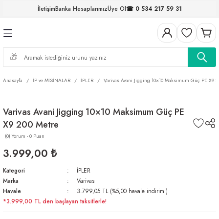
İletişim
Banka Hesaplarımız
Üye Ol
☎ 0 534 217 59 31
Geri Dön
Geri Dön
Geri Dön
Geri Dön
Geri Dön
Geri Dön
Geri Dön
Geri Dön
ELERİ
NALAR
S ve FIRDÖNDÜLER
AR
MLAR
R
İ
I
Anasayfa
İP ve MİSİNALAR
İPLER
Varivas Avani Jigging 10×10 Maksimum Güç PE X9 2
İ
ARI
Varivas Avani Jigging 10×10 Maksimum Güç PE
ELER
 TAKIMLARI
X9 200 Metre
KİNELERİ
I
 MİSİNALAR
ILIFLARI
(0) Yorum - 0 Puan
3.999,00 ₺
ERİ
Kategori
İPLER
Marka
Varivas
AR
Havale
3.799,05 TL (%5,00 havale indirimi)
*3.999,00 TL den başlayan taksitlerle!