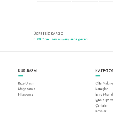
ÜCRETSİZ KARGO
3000₺ ve üzeri alışverişlerde geçerli
KURUMSAL
KATEGOR
Bize Ulaşın
Olta Makine
Mağazamız
Kamışlar
Hikayemiz
İp ve Misina
İğne Klips v
Çantalar
Kovalar