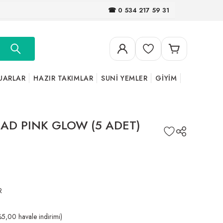
☎ 0 534 217 59 31
UARLAR
HAZIR TAKIMLAR
SUNİ YEMLER
GİYİM
HEAD PINK GLOW (5 ADET)
R
5,00 havale indirimi)