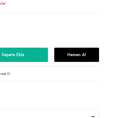
rle!
Sepete Ekle
Hemen Al
vsiye Et