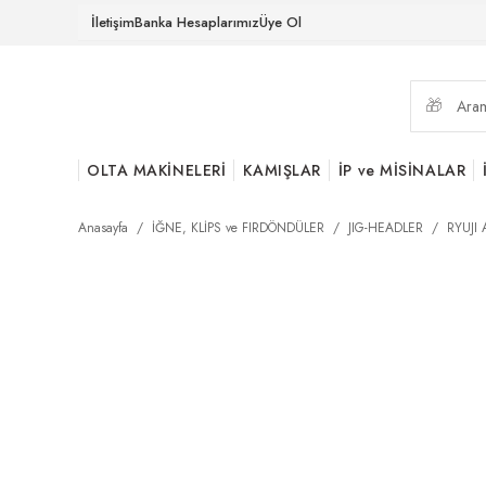
İletişim
Banka Hesaplarımız
Üye Ol
OLTA MAKİNELERİ
KAMIŞLAR
İP ve MİSİNALAR
Anasayfa
İĞNE, KLİPS ve FIRDÖNDÜLER
JIG-HEADLER
RYUJI