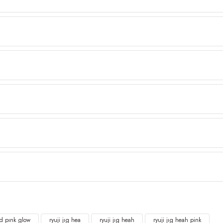
ad pınk glow
ryuji jıg hea
ryuji jıg heah
ryuji jıg heah pink