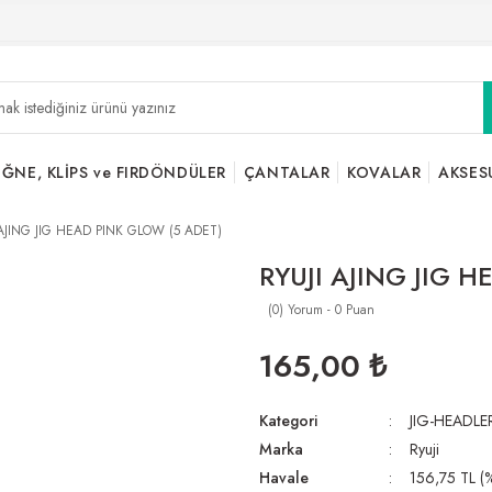
İĞNE, KLİPS ve FIRDÖNDÜLER
ÇANTALAR
KOVALAR
AKSES
 AJING JIG HEAD PINK GLOW (5 ADET)
RYUJI AJING JIG 
(0) Yorum - 0 Puan
165,00 ₺
Kategori
JIG-HEADLE
Marka
Ryuji
Havale
156,75 TL (%