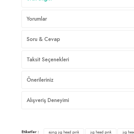
Yorumlar
Soru & Cevap
Taksit Seçenekleri
Önerileriniz
Alışveriş Deneyimi
Etiketler :
ajıng jıg head pınk
jıg head pınk
jıg he