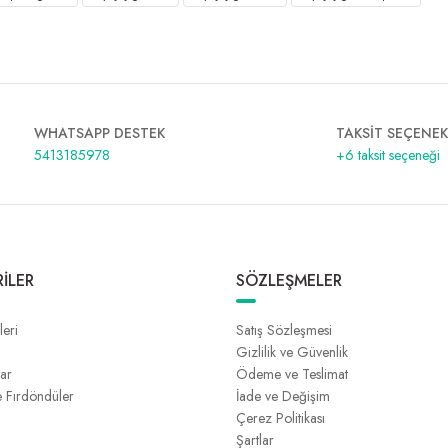
WHATSAPP DESTEK
TAKSİT SEÇENEK
5413185978
+6 taksit seçeneği
İLER
SÖZLEŞMELER
leri
Satış Sözleşmesi
Gizlilik ve Güvenlik
lar
Ödeme ve Teslimat
e Fırdöndüler
İade ve Değişim
Çerez Politikası
Şartlar