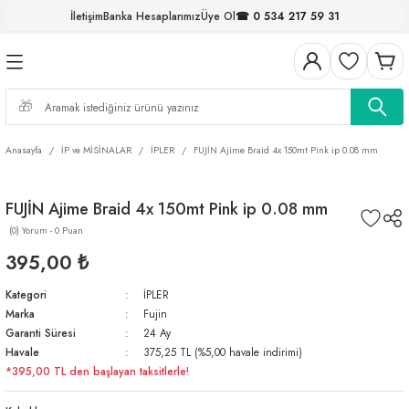
İletişim
Banka Hesaplarımız
Üye Ol
☎ 0 534 217 59 31
Geri Dön
Geri Dön
Geri Dön
Geri Dön
Geri Dön
Geri Dön
Geri Dön
Geri Dön
ELERİ
NALAR
S ve FIRDÖNDÜLER
AR
MLAR
R
İ
I
Anasayfa
İP ve MİSİNALAR
İPLER
FUJİN Ajime Braid 4x 150mt Pink ip 0.08 mm
İ
ARI
FUJİN Ajime Braid 4x 150mt Pink ip 0.08 mm
ELER
 TAKIMLARI
(0) Yorum - 0 Puan
KİNELERİ
I
 MİSİNALAR
ILIFLARI
395,00 ₺
Kategori
İPLER
ERİ
Marka
Fujin
Garanti Süresi
24 Ay
AR
Havale
375,25 TL (%5,00 havale indirimi)
*395,00 TL den başlayan taksitlerle!