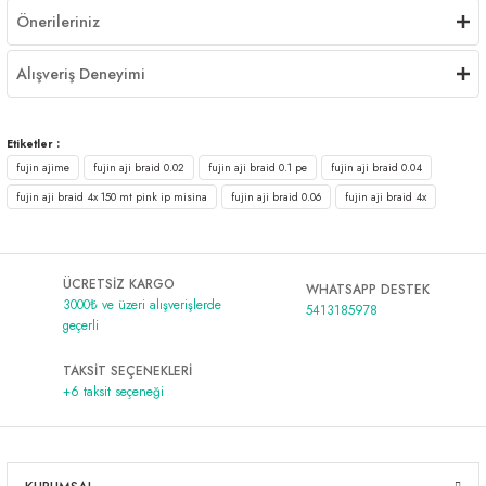
Önerileriniz
Alışveriş Deneyimi
Etiketler :
fujin ajime
fujin aji braid 0.02
fujin aji braid 0.1 pe
fujin aji braid 0.04
fujin aji braid 4x 150 mt pink ip misina
fujin aji braid 0.06
fujin aji braid 4x
ÜCRETSİZ KARGO
WHATSAPP DESTEK
3000₺ ve üzeri alışverişlerde
5413185978
geçerli
TAKSİT SEÇENEKLERİ
+6 taksit seçeneği