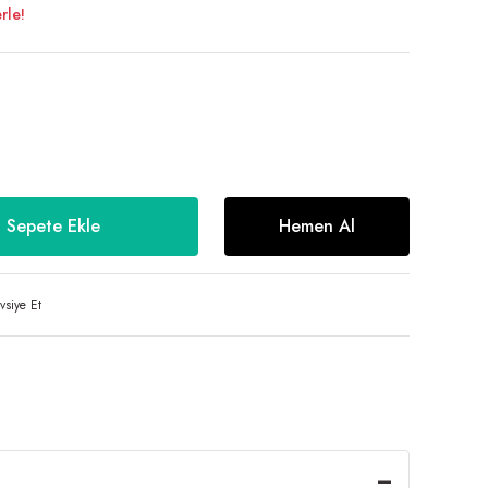
rle!
Sepete Ekle
Hemen Al
vsiye Et