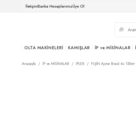
İletişim
Banka Hesaplarımız
Üye Ol
OLTA MAKİNELERİ
KAMIŞLAR
İP ve MİSİNALAR
Anasayfa
İP ve MİSİNALAR
İPLER
FUJİN Ajime Braid 4x 150mt 