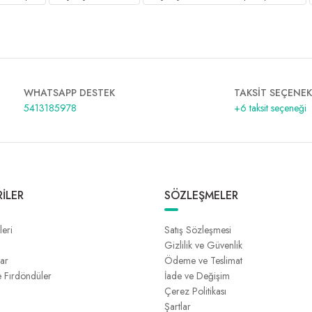
WHATSAPP DESTEK
TAKSİT SEÇENEK
5413185978
+6 taksit seçeneği
İLER
SÖZLEŞMELER
leri
Satış Sözleşmesi
Gizlilik ve Güvenlik
lar
Ödeme ve Teslimat
e Fırdöndüler
İade ve Değişim
Çerez Politikası
Şartlar