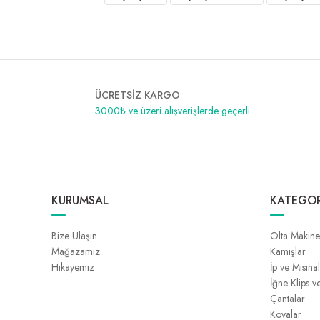
ÜCRETSİZ KARGO
3000₺ ve üzeri alışverişlerde geçerli
KURUMSAL
KATEGOR
Bize Ulaşın
Olta Makine
Mağazamız
Kamışlar
Hikayemiz
İp ve Misina
İğne Klips v
Çantalar
Kovalar