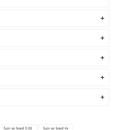
fujin aji braid 0.06
fujin aji braid 4x