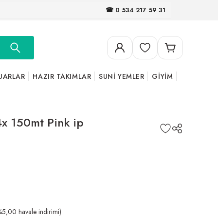
☎ 0 534 217 59 31
UARLAR
HAZIR TAKIMLAR
SUNİ YEMLER
GİYİM
4x 150mt Pink ip
5,00 havale indirimi)