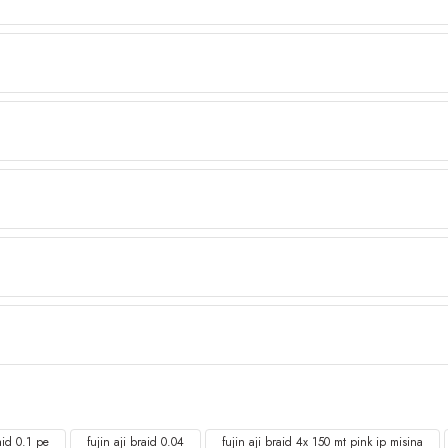
raid 0.1 pe
fujin aji braid 0.04
fujin aji braid 4x 150 mt pink ip misina