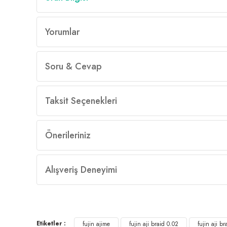
Yorumlar
Soru & Cevap
Taksit Seçenekleri
Önerileriniz
Alışveriş Deneyimi
Etiketler :
fujin ajime
fujin aji braid 0.02
fujin aji b