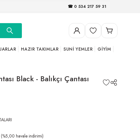
☎ 0 534 217 59 31
UARLAR
HAZIR TAKIMLAR
SUNİ YEMLER
GİYİM
ası Black - Balıkçı Çantası
ALARI
(%5,00 havale indirimi)