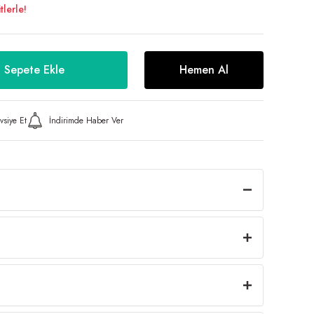
lerle!
Sepete Ekle
Hemen Al
vsiye Et
İndirimde Haber Ver