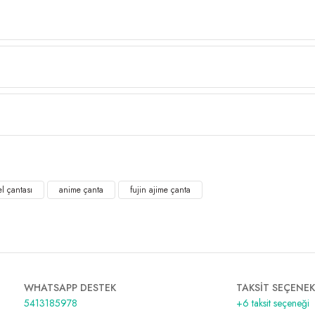
l çantası
anime çanta
fujin ajime çanta
WHATSAPP DESTEK
TAKSİT SEÇENEK
5413185978
+6 taksit seçeneği