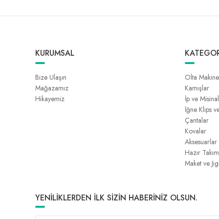
KURUMSAL
KATEGOR
Bize Ulaşın
Olta Makine
Mağazamız
Kamışlar
Hikayemiz
İp ve Misina
İğne Klips v
Çantalar
Kovalar
Aksesuarlar
Hazır Takım
Maket ve Jig
YENİLİKLERDEN İLK SİZİN HABERİNİZ OLSUN.