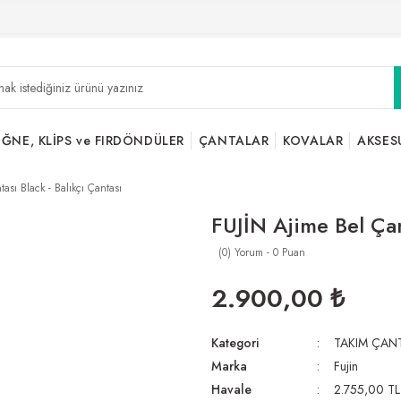
İĞNE, KLİPS ve FIRDÖNDÜLER
ÇANTALAR
KOVALAR
AKSES
ası Black - Balıkçı Çantası
FUJİN Ajime Bel Çant
(0) Yorum - 0 Puan
2.900,00 ₺
Kategori
TAKIM ÇANT
Marka
Fujin
Havale
2.755,00 TL 