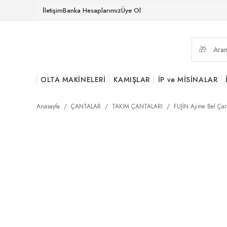
İletişim
Banka Hesaplarımız
Üye Ol
OLTA MAKİNELERİ
KAMIŞLAR
İP ve MİSİNALAR
Anasayfa
ÇANTALAR
TAKIM ÇANTALARI
FUJİN Ajime Bel Çant