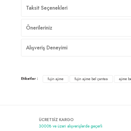
Taksit Seçenekleri
Önerileriniz
Alışveriş Deneyimi
Etiketler :
fujin ajime
fujin ajime bel çantası
ajime be
ÜCRETSİZ KARGO
3000₺ ve üzeri alışverişlerde geçerli