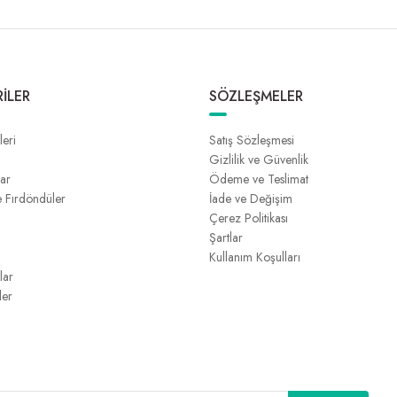
İLER
SÖZLEŞMELER
leri
Satış Sözleşmesi
Gizlilik ve Güvenlik
lar
Ödeme ve Teslimat
e Fırdöndüler
İade ve Değişim
Çerez Politikası
Şartlar
Kullanım Koşulları
lar
ler