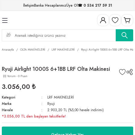
İletişim
Banka Hesaplarımız
Üye Ol
☎ 0 534 217 59 31
Geri Dön
Geri Dön
Geri Dön
Geri Dön
Geri Dön
Geri Dön
Geri Dön
Geri Dön
ELERİ
NALAR
S ve FIRDÖNDÜLER
AR
MLAR
R
İ
I
Anasayfa
OLTA MAKİNELERİ
LRF MAKİNELERİ
Ryuji Airlight 1000S 6+1BB LRF Olta Ma
İ
ARI
Ryuji Airlight 1000S 6+1BB LRF Olta Makinesi
ELER
 TAKIMLARI
(0) Yorum - 0 Puan
KİNELERİ
I
 MİSİNALAR
ILIFLARI
3.056,00 ₺
Kategori
LRF MAKİNELERİ
ERİ
Marka
Ryuji
Havale
2.903,20 TL (%5,00 havale indirimi)
AR
*3.056,00 TL den başlayan taksitlerle!
Gelince Haber Ver