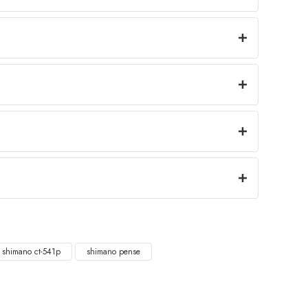
shimano ct-541p
shimano pense