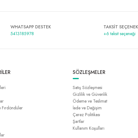
WHATSAPP DESTEK
TAKSİT SEÇENEK
5413185978
+6 taksit seçeneği
İLER
SÖZLEŞMELER
leri
Satış Sözleşmesi
Gizlilik ve Güvenlik
lar
Ödeme ve Teslimat
e Fırdöndüler
İade ve Değişim
Çerez Politikası
Şartlar
Kullanım Koşulları
lar