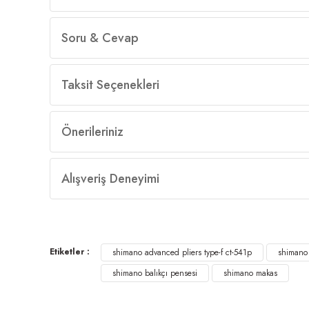
Soru & Cevap
Taksit Seçenekleri
Önerileriniz
Alışveriş Deneyimi
Etiketler :
shimano advanced pliers type-f ct-541p
shimano 
shimano balıkçı pensesi
shimano makas