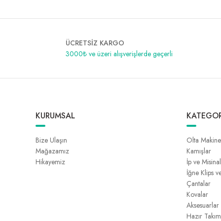
ÜCRETSİZ KARGO
3000₺ ve üzeri alışverişlerde geçerli
KURUMSAL
KATEGOR
Bize Ulaşın
Olta Makine
Mağazamız
Kamışlar
Hikayemiz
İp ve Misina
İğne Klips v
Çantalar
Kovalar
Aksesuarlar
Hazır Takım