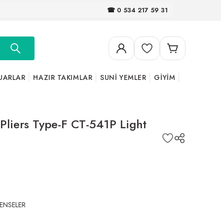
☎ 0 534 217 59 31
UARLAR
HAZIR TAKIMLAR
SUNİ YEMLER
GİYİM
liers Type-F CT-541P Light
ENSELER