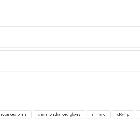
advanced pliers
shimano advanced gloves
shimano
ct-541p