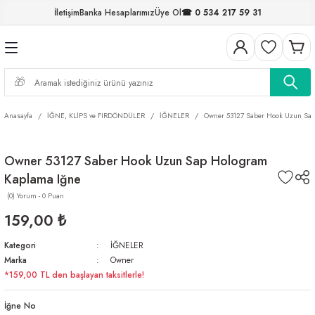
İletişim
Banka Hesaplarımız
Üye Ol
☎ 0 534 217 59 31
Geri Dön
Geri Dön
Geri Dön
Geri Dön
Geri Dön
Geri Dön
Geri Dön
Geri Dön
ELERİ
NALAR
S ve FIRDÖNDÜLER
AR
MLAR
R
İ
I
Anasayfa
İĞNE, KLİPS ve FIRDÖNDÜLER
İĞNELER
Owner 53127 Saber Hook Uzun Sa
İ
ARI
Owner 53127 Saber Hook Uzun Sap Hologram
ELER
 TAKIMLARI
Kaplama Iğne
KİNELERİ
I
 MİSİNALAR
ILIFLARI
(0) Yorum - 0 Puan
159,00 ₺
ERİ
Kategori
İĞNELER
Marka
Owner
AR
*159,00 TL den başlayan taksitlerle!
İğne No