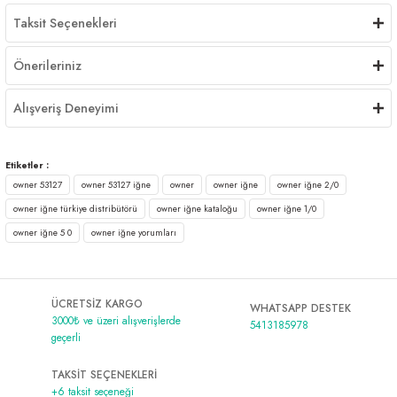
Taksit Seçenekleri
Önerileriniz
Alışveriş Deneyimi
Etiketler :
owner 53127
owner 53127 iğne
owner
owner iğne
owner iğne 2/0
owner iğne türkiye distribütörü
owner iğne kataloğu
owner iğne 1/0
owner iğne 5 0
owner iğne yorumları
ÜCRETSİZ KARGO
WHATSAPP DESTEK
3000₺ ve üzeri alışverişlerde
5413185978
geçerli
TAKSİT SEÇENEKLERİ
+6 taksit seçeneği