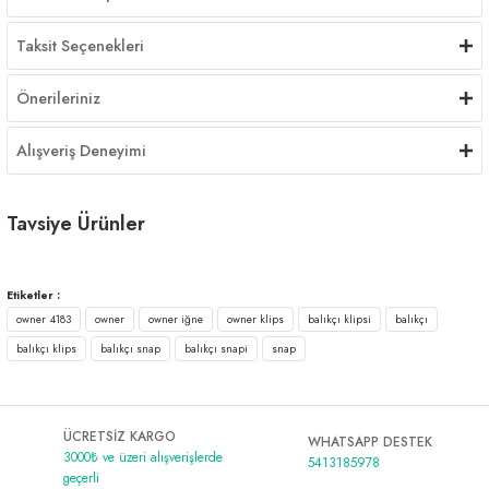
Taksit Seçenekleri
Önerileriniz
Alışveriş Deneyimi
Tavsiye Ürünler
OWNER 4184 LEAD SNAP
Etiketler :
owner 4183
owner
owner iğne
owner klips
balıkçı klipsi
balıkçı
399,00 ₺
balıkçı klips
balıkçı snap
balıkçı snapi
snap
ÜCRETSİZ KARGO
WHATSAPP DESTEK
3000₺ ve üzeri alışverişlerde
5413185978
geçerli