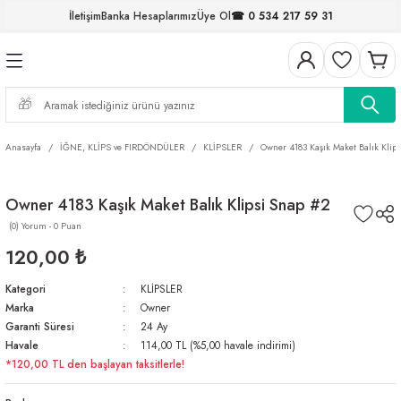
İletişim
Banka Hesaplarımız
Üye Ol
☎ 0 534 217 59 31
Geri Dön
Geri Dön
Geri Dön
Geri Dön
Geri Dön
Geri Dön
Geri Dön
Geri Dön
ELERİ
NALAR
S ve FIRDÖNDÜLER
AR
MLAR
R
İ
I
Anasayfa
İĞNE, KLİPS ve FIRDÖNDÜLER
KLİPSLER
Owner 4183 Kaşık Maket Balık Klip
İ
ARI
Owner 4183 Kaşık Maket Balık Klipsi Snap #2
ELER
 TAKIMLARI
(0) Yorum - 0 Puan
KİNELERİ
I
 MİSİNALAR
ILIFLARI
120,00 ₺
Kategori
KLİPSLER
ERİ
Marka
Owner
Garanti Süresi
24 Ay
AR
Havale
114,00 TL (%5,00 havale indirimi)
*120,00 TL den başlayan taksitlerle!