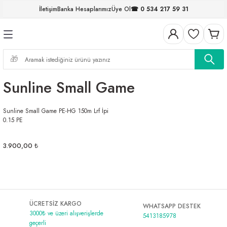
İletişim
Banka Hesaplarımız
Üye Ol
☎ 0 534 217 59 31
Geri Dön
Geri Dön
Geri Dön
Geri Dön
Geri Dön
Geri Dön
Geri Dön
Geri Dön
ELERİ
NALAR
S ve FIRDÖNDÜLER
AR
MLAR
R
İ
I
Sunline Small Game
İ
ARI
Sunline Small Game PE-HG 150m Lrf İpi
ELER
 TAKIMLARI
0.15 PE
KİNELERİ
I
 MİSİNALAR
ILIFLARI
3.900,00 ₺
ERİ
AR
ÜCRETSİZ KARGO
WHATSAPP DESTEK
3000₺ ve üzeri alışverişlerde
5413185978
geçerli