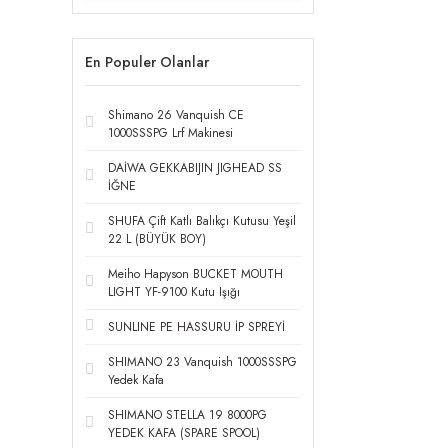
En Populer Olanlar
Shimano 26 Vanquish CE
1000SSSPG Lrf Makinesi
DAİWA GEKKABIJIN JIGHEAD SS
İĞNE
SHUFA Çift Katlı Balıkçı Kutusu Yeşil
22 L (BÜYÜK BOY)
Meiho Hapyson BUCKET MOUTH
LIGHT YF-9100 Kutu Işığı
SUNLINE PE HASSURU İP SPREYİ
SHIMANO 23 Vanquish 1000SSSPG
Yedek Kafa
SHIMANO STELLA 19 8000PG
YEDEK KAFA (SPARE SPOOL)