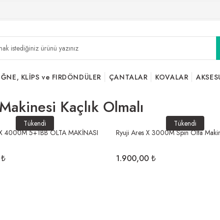
İĞNE, KLİPS ve FIRDÖNDÜLER
ÇANTALAR
KOVALAR
AKSES
Makinesi Kaçlık Olmalı
Tükendi
Tükendi
S X 4000M 5+1BB OLTA MAKİNASI
Ryuji Ares X 3000M Spin Olta Makin
 ₺
1.900,00 ₺