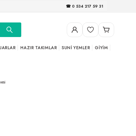
☎ 0 534 217 59 31
UARLAR
HAZIR TAKIMLAR
SUNİ YEMLER
GİYİM
esi