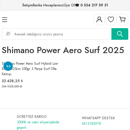
İletişim
Banka Hesaplarımız
Üye Ol
☎ 0 534 217 59 31
Geri Dön
Geri Dön
Geri Dön
Geri Dön
Geri Dön
Geri Dön
Geri Dön
Geri Dön
ELERİ
NALAR
S ve FIRDÖNDÜLER
AR
MLAR
R
İ
I
Shimano Power Aero Surf 2025
İ
ARI
Shimano Power Aero Surf Hybrid Low
ELER
 TAKIMLARI
%5
Rider 425cm 250gr 3 Parça Surf Olta
Kamışı
KİNELERİ
I
 MİSİNALAR
ILIFLARI
32.428,25 ₺
34.135,00 ₺
ERİ
AR
ÜCRETSİZ KARGO
WHATSAPP DESTEK
3000₺ ve üzeri alışverişlerde
5413185978
geçerli