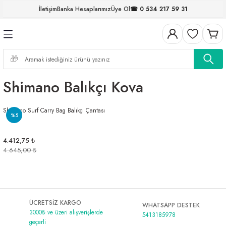
İletişim
Banka Hesaplarımız
Üye Ol
☎ 0 534 217 59 31
Geri Dön
Geri Dön
Geri Dön
Geri Dön
Geri Dön
Geri Dön
Geri Dön
Geri Dön
ELERİ
NALAR
S ve FIRDÖNDÜLER
AR
MLAR
R
İ
I
Shimano Balıkçı Kova
İ
ARI
Shimano Surf Carry Bag Balıkçı Çantası
ELER
 TAKIMLARI
%5
KİNELERİ
I
 MİSİNALAR
ILIFLARI
4.412,75 ₺
4.645,00 ₺
ERİ
AR
ÜCRETSİZ KARGO
WHATSAPP DESTEK
3000₺ ve üzeri alışverişlerde
5413185978
geçerli