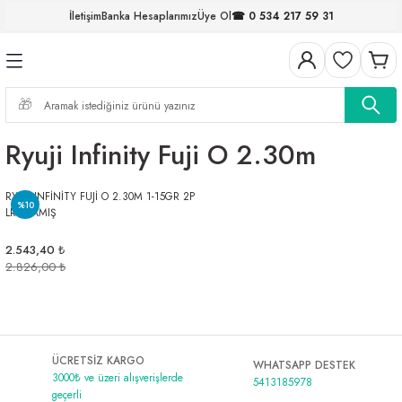
İletişim
Banka Hesaplarımız
Üye Ol
☎ 0 534 217 59 31
Geri Dön
Geri Dön
Geri Dön
Geri Dön
Geri Dön
Geri Dön
Geri Dön
Geri Dön
ELERİ
NALAR
S ve FIRDÖNDÜLER
AR
MLAR
R
İ
I
Ryuji Infinity Fuji O 2.30m
İ
ARI
RYUJİ INFİNİTY FUJİ O 2.30M 1-15GR 2P
ELER
 TAKIMLARI
%10
LRF KAMIŞ
KİNELERİ
I
 MİSİNALAR
ILIFLARI
2.543,40 ₺
2.826,00 ₺
ERİ
AR
ÜCRETSİZ KARGO
WHATSAPP DESTEK
3000₺ ve üzeri alışverişlerde
5413185978
geçerli