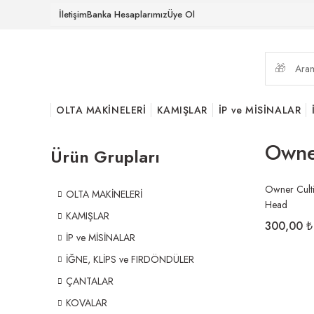
İletişim
Banka Hesaplarımız
Üye Ol
OLTA MAKİNELERİ
KAMIŞLAR
İP ve MİSİNALAR
Owner
Ürün Grupları
Owner Cult
OLTA MAKİNELERİ
Head
KAMIŞLAR
300,00 ₺
İP ve MİSİNALAR
İĞNE, KLİPS ve FIRDÖNDÜLER
ÇANTALAR
KOVALAR