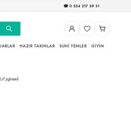
☎ 0 534 217 59 31
UARLAR
HAZIR TAKIMLAR
SUNİ YEMLER
GİYİM
Lrf Jighead