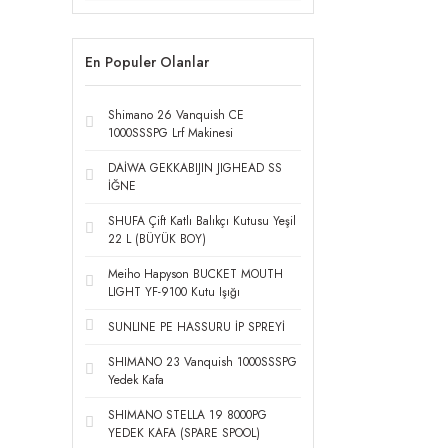
En Populer Olanlar
Shimano 26 Vanquish CE
1000SSSPG Lrf Makinesi
DAİWA GEKKABIJIN JIGHEAD SS
İĞNE
SHUFA Çift Katlı Balıkçı Kutusu Yeşil
22 L (BÜYÜK BOY)
Meiho Hapyson BUCKET MOUTH
LIGHT YF-9100 Kutu Işığı
SUNLINE PE HASSURU İP SPREYİ
SHIMANO 23 Vanquish 1000SSSPG
Yedek Kafa
SHIMANO STELLA 19 8000PG
YEDEK KAFA (SPARE SPOOL)