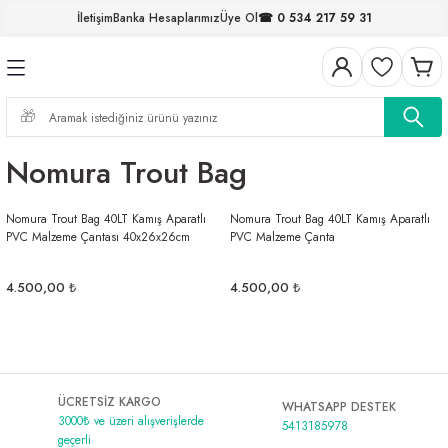
İletişim
Banka Hesaplarımız
Üye Ol
☎ 0 534 217 59 31
Geri Dön
Geri Dön
Geri Dön
Geri Dön
Geri Dön
Geri Dön
Geri Dön
Geri Dön
ELERİ
NALAR
S ve FIRDÖNDÜLER
AR
MLAR
R
İ
I
Nomura Trout Bag
İ
ARI
Nomura Trout Bag 40LT Kamış Aparatlı
Nomura Trout Bag 40LT Kamış Aparatlı
ELER
 TAKIMLARI
PVC Malzeme Çantası 40x26x26cm
PVC Malzeme Çanta
KİNELERİ
I
 MİSİNALAR
ILIFLARI
4.500,00 ₺
4.500,00 ₺
ERİ
AR
ÜCRETSİZ KARGO
WHATSAPP DESTEK
3000₺ ve üzeri alışverişlerde
5413185978
geçerli