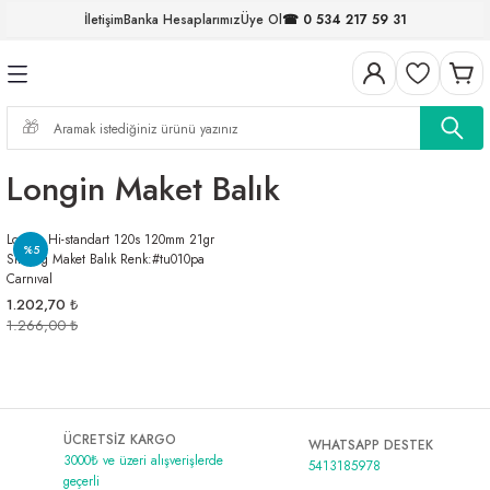
İletişim
Banka Hesaplarımız
Üye Ol
☎ 0 534 217 59 31
Geri Dön
Geri Dön
Geri Dön
Geri Dön
Geri Dön
Geri Dön
Geri Dön
Geri Dön
ELERİ
NALAR
S ve FIRDÖNDÜLER
AR
MLAR
R
İ
I
Longin Maket Balık
İ
ARI
Longin Hi-standart 120s 120mm 21gr
ELER
 TAKIMLARI
%5
Sinking Maket Balık Renk:#tu010pa
Carnıval
KİNELERİ
I
 MİSİNALAR
ILIFLARI
1.202,70 ₺
1.266,00 ₺
ERİ
AR
ÜCRETSİZ KARGO
WHATSAPP DESTEK
3000₺ ve üzeri alışverişlerde
5413185978
geçerli