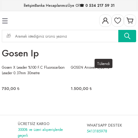
İletişim
Banka Hesaplarımız
Üye Ol
☎ 0 534 217 59 31
Geri Dön
Geri Dön
Geri Dön
Geri Dön
Geri Dön
Geri Dön
Geri Dön
Geri Dön
ELERİ
NALAR
S ve FIRDÖNDÜLER
AR
MLAR
R
İ
I
Gosen Ip
İ
ARI
Tükendi
Gosen X Leader %100 F.C Fluorocarbon
GOSEN Answer 0,25 Pe
ELER
 TAKIMLARI
Leader 0.37mm 30metre
KİNELERİ
I
 MİSİNALAR
ILIFLARI
750,00 ₺
1.500,00 ₺
ERİ
AR
ÜCRETSİZ KARGO
WHATSAPP DESTEK
3000₺ ve üzeri alışverişlerde
5413185978
geçerli