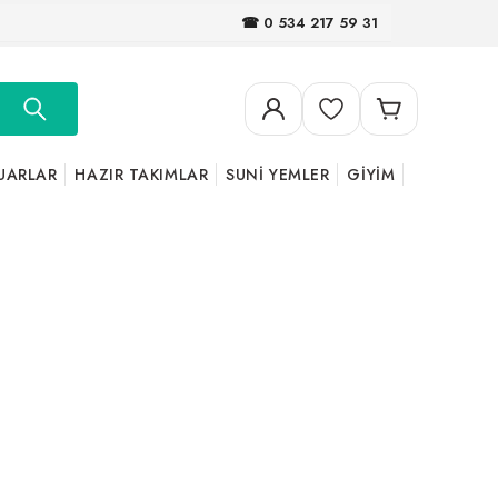
☎ 0 534 217 59 31
UARLAR
HAZIR TAKIMLAR
SUNİ YEMLER
GİYİM