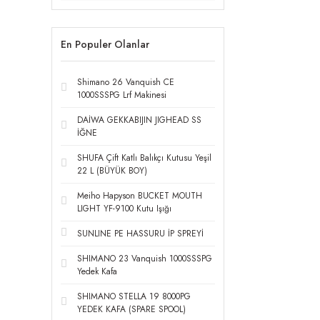
En Populer Olanlar
Shimano 26 Vanquish CE
1000SSSPG Lrf Makinesi
DAİWA GEKKABIJIN JIGHEAD SS
İĞNE
SHUFA Çift Katlı Balıkçı Kutusu Yeşil
22 L (BÜYÜK BOY)
Meiho Hapyson BUCKET MOUTH
LIGHT YF-9100 Kutu Işığı
SUNLINE PE HASSURU İP SPREYİ
SHIMANO 23 Vanquish 1000SSSPG
Yedek Kafa
SHIMANO STELLA 19 8000PG
YEDEK KAFA (SPARE SPOOL)