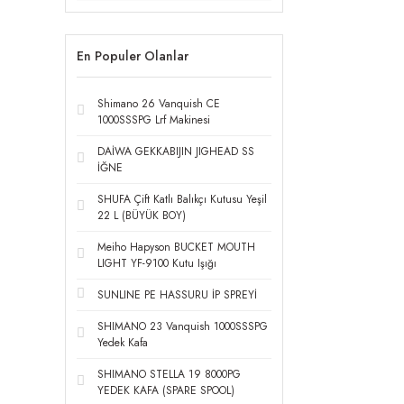
En Populer Olanlar
Shimano 26 Vanquish CE
1000SSSPG Lrf Makinesi
DAİWA GEKKABIJIN JIGHEAD SS
İĞNE
SHUFA Çift Katlı Balıkçı Kutusu Yeşil
22 L (BÜYÜK BOY)
Meiho Hapyson BUCKET MOUTH
LIGHT YF-9100 Kutu Işığı
SUNLINE PE HASSURU İP SPREYİ
SHIMANO 23 Vanquish 1000SSSPG
Yedek Kafa
SHIMANO STELLA 19 8000PG
YEDEK KAFA (SPARE SPOOL)