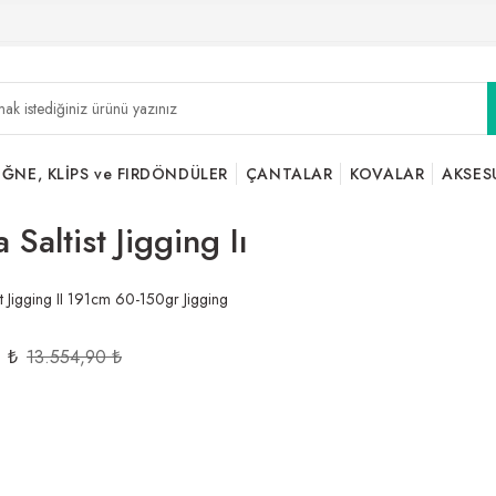
İĞNE, KLİPS ve FIRDÖNDÜLER
ÇANTALAR
KOVALAR
AKSES
 Saltist Jigging Iı
st Jigging II 191cm 60-150gr Jigging
1 ₺
13.554,90 ₺