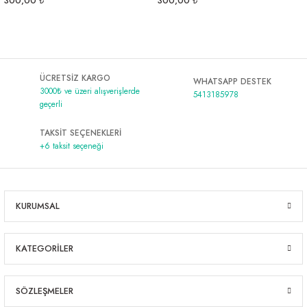
300,00 ₺
300,00 ₺
ÜCRETSİZ KARGO
WHATSAPP DESTEK
3000₺ ve üzeri alışverişlerde
5413185978
geçerli
TAKSİT SEÇENEKLERİ
+6 taksit seçeneği
KURUMSAL
KATEGORİLER
SÖZLEŞMELER