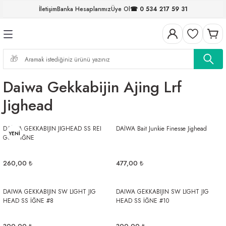
İletişim
Banka Hesaplarımız
Üye Ol
☎ 0 534 217 59 31
Geri Dön
Geri Dön
Geri Dön
Geri Dön
Geri Dön
Geri Dön
Geri Dön
Geri Dön
ELERİ
NALAR
S ve FIRDÖNDÜLER
AR
MLAR
R
İ
I
Daiwa Gekkabijin Ajing Lrf
İ
ARI
Jighead
ELER
 TAKIMLARI
DAİWA GEKKABIJIN JIGHEAD SS REI
DAİWA Bait Junkie Finesse Jighead
YENİ
GOLD İĞNE
KİNELERİ
I
 MİSİNALAR
ILIFLARI
260,00 ₺
477,00 ₺
ERİ
AR
DAIWA GEKKABIJIN SW LIGHT JIG
DAIWA GEKKABIJIN SW LIGHT JIG
HEAD SS İĞNE #8
HEAD SS İĞNE #10